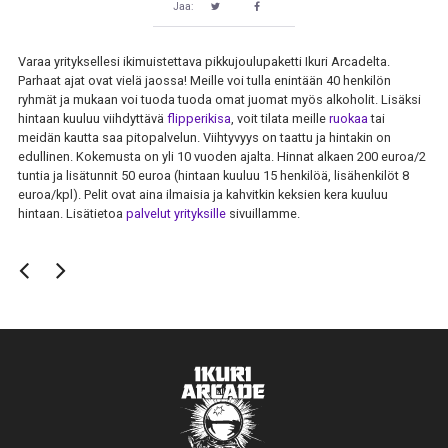
Jaa:
Varaa yrityksellesi ikimuistettava pikkujoulupaketti Ikuri Arcadelta.
Parhaat ajat ovat vielä jaossa! Meille voi tulla enintään 40 henkilön
ryhmät ja mukaan voi tuoda tuoda omat juomat myös alkoholit. Lisäksi
hintaan kuuluu viihdyttävä
flipperikisa
, voit tilata meille
ruokaa
tai
meidän kautta saa pitopalvelun. Viihtyvyys on taattu ja hintakin on
edullinen. Kokemusta on yli 10 vuoden ajalta. Hinnat alkaen 200 euroa/2
tuntia ja lisätunnit 50 euroa (hintaan kuuluu 15 henkilöä, lisähenkilöt 8
euroa/kpl). Pelit ovat aina ilmaisia ja kahvitkin keksien kera kuuluu
hintaan. Lisätietoa
palvelut yrityksille
sivuillamme.