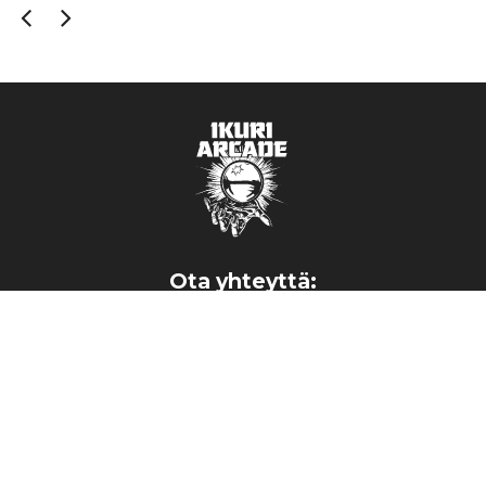
Ota yhteyttä:
ikuri.arcade@hotmail.com
→
040 374 7093
→
©2026 Ikuri Arcade