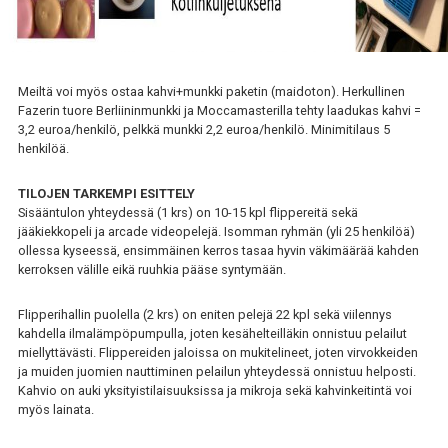
Meiltä voi myös ostaa kahvi+munkki paketin (maidoton). Herkullinen
Fazerin tuore Berliininmunkki ja Moccamasterilla tehty laadukas kahvi =
3,2 euroa/henkilö, pelkkä munkki 2,2 euroa/henkilö. Minimitilaus 5
henkilöä.
TILOJEN TARKEMPI ESITTELY
Sisääntulon yhteydessä (1 krs) on 10-15 kpl flippereitä sekä
jääkiekkopeli ja arcade videopelejä. Isomman ryhmän (yli 25 henkilöä)
ollessa kyseessä, ensimmäinen kerros tasaa hyvin väkimäärää kahden
kerroksen välille eikä ruuhkia pääse syntymään.
Flipperihallin puolella (2 krs) on eniten pelejä 22 kpl sekä viilennys
kahdella ilmalämpöpumpulla, joten kesähelteilläkin onnistuu pelailut
miellyttävästi. Flippereiden jaloissa on mukitelineet, joten virvokkeiden
ja muiden juomien nauttiminen pelailun yhteydessä onnistuu helposti.
Kahvio on auki yksityistilaisuuksissa ja mikroja sekä kahvinkeitintä voi
myös lainata.