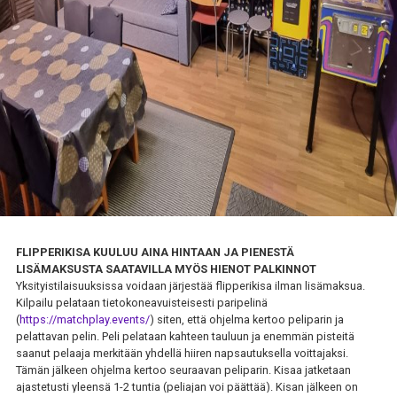
FLIPPERIKISA KUULUU AINA HINTAAN JA PIENESTÄ
LISÄMAKSUSTA SAATAVILLA MYÖS HIENOT PALKINNOT
Yksityistilaisuuksissa voidaan järjestää flipperikisa ilman lisämaksua.
Kilpailu pelataan tietokoneavuisteisesti paripelinä
(
https://matchplay.events/
) siten, että ohjelma kertoo peliparin ja
pelattavan pelin. Peli pelataan kahteen tauluun ja enemmän pisteitä
saanut pelaaja merkitään yhdellä hiiren napsautuksella voittajaksi.
Tämän jälkeen ohjelma kertoo seuraavan peliparin. Kisaa jatketaan
ajastetusti yleensä 1-2 tuntia (peliajan voi päättää). Kisan jälkeen on