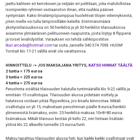
jaettu kahteen eri kerrokseen ja neljään eri pelitilaan, joka mahdollistaa
isompienkin ryhmien vastaanoton ilman, että ruuhkia pääsee
syntymään. Kaksi ilmalämpöpumppua huolehtvat tilojen viilennyksestä,
joten meille voi tulla lämpöisilläkin keleillä. Enimmäismäärä
yksityistilaisuuksissa on 50 henkilöä ja yli 30 henkilön tilaisuuksissa
avaamme ylimääräisen pelihuoneen naapurista, josta löytyy 8 flipperiä
ja toiset levähdystilat. Varauksen voi tehdä sähköpostitse:
ikuri.arcade@hotmail.com
tai soita Jannelle 040 374 7093. HUOM!
Torstait klo 17-21 välillä eivät ole varattavissa.
HINNOITTELU -> JOS MAKSAJANA YRITYS,
KATSO HINNAT TÄÄLTÄ
2 tuntia = 175 euroa
3 tuntia = 225 euroa
4 tuntia = 275 euroa
Perushinta sisältää tilaisuuden halutulla tuntimäärällä klo 9-22 välillä ja
enintään 15 osallistujaa. Tilaisuuden alussa pidetään esittely ja
halutessa voidaan pitää flipperikisa, jos kisailu kiinnostaa. Mikäli
osallistujia on yli 15, maksetaan perushinnan päälle 8 euroa/henkilö
ylimenevistä lisämaksu, esim. 25 henkilöä maksaa 10×8=80 euroa
lisämaksua. Mikäli tilaisuus kestää yli kello 22, niin hintaan lisätään
yölisä klo 22 alkaville tunneille 25 euroa/tunti.
Maksu tapahtuu tilaisuuden alussa heti, kun kaikki kaikki osallistujat ovat