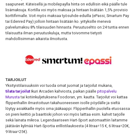
saapuneet. Käteisellä ja mobilepaylla hinta on edullisin eikä päälle tule
lisämaksuja. Kortilla voi myös maksaa ja hintaan lisätään 1,5% provisio
korttifirmalle. Voit myös maksaa työsuhde-eduilla (ePassi, Smartum Pay
tai Edenred Pay) jolloin hintaan lisätään ko. yrityksille menevä
palvelumaksu 8% tilaisuuden hinnasta. Peruutusehto on 24 tuntia ennen
tilaisuutta ilman peruutuskuluja, mutta toivomme tietysti
mahdollisimman aikaista ilmoitusta.
TARJOILUT
Yksityistilaisuuksiin voi tuoda omat juomat ja tarjoilut mukana,
tilata tarjoilut
Ikuri Arcaden kahviosta, paikan päälle
pitopalvelu
Murusta
tai kotiinkuljetuksena Foodoran, ym. kautta. Tarjoilut voi kattaa
flipperihallin ilmastoituun takahuoneeseen isolle pöydälle ja sieltä
löytyy asiakkaille myös oma jääkaappi. Flipperihallin puolella etuosassa
on pieni keittiö ja baaritiski johon voi myös laittaa esim. kahvit tarjolle
sekä lainata mikroa. Legendaariseen Hart-Sport automaattiin laitamme
jäätävän kylmää Hart-Sportia erillistilauksesta (4 litraa=15 €, 6 litraa=20€,
9 litraa=25€).