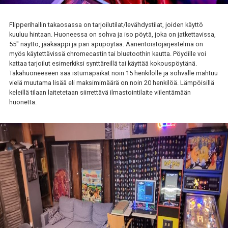
Flipperihallin takaosassa on tarjoilutilat/levähdystilat, joiden käyttö
kuuluu hintaan. Huoneessa on sohva ja iso pöytä, joka on jatkettavissa,
55″ näyttö, jääkaappi ja pari apupöytää. Äänentoistojärjestelmä on
myös käytettävissä chromecastin tai bluetoothin kautta. Pöydille voi
kattaa tarjoilut esimerkiksi synttäreillä tai käyttää kokouspöytänä.
Takahuoneeseen saa istumapaikat noin 15 henkilölle ja sohvalle mahtuu
vielä muutama lisää eli maksimimäärä on noin 20 henkilöä. Lämpöisillä
keleillä tilaan laitetetaan siirrettävä ilmastointilaite viilentämään
huonetta.