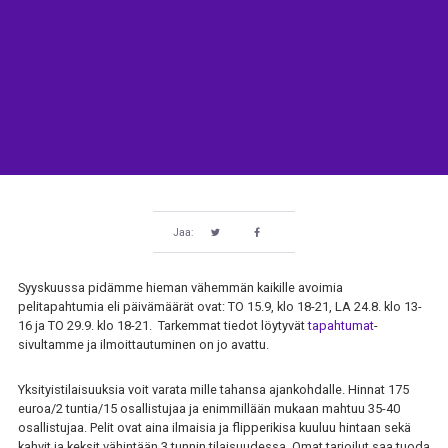
Jaa:
Syyskuussa pidämme hieman vähemmän kaikille avoimia
pelitapahtumia eli päivämäärät ovat: TO 15.9, klo 18-21, LA 24.8. klo 13-
16 ja TO 29.9. klo 18-21. Tarkemmat tiedot löytyvät
tapahtumat
-
sivultamme ja ilmoittautuminen on jo avattu.
Yksityistilaisuuksia voit varata mille tahansa ajankohdalle. Hinnat 175
euroa/2 tuntia/15 osallistujaa ja enimmillään mukaan mahtuu 35-40
osallistujaa. Pelit ovat aina ilmaisia ja flipperikisa kuuluu hintaan sekä
kahvit ja keksit vähintään 3 tunnin tilaisuudessa. Omat tarjoilut saa tuoda