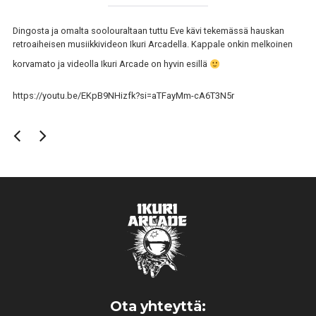
Dingosta ja omalta soolouraltaan tuttu Eve kävi tekemässä hauskan
retroaiheisen musiikkivideon Ikuri Arcadella. Kappale onkin melkoinen
korvamato ja videolla Ikuri Arcade on hyvin esillä
https://youtu.be/EKpB9NHizfk?si=aTFayMm-cA6T3N5r
Ota yhteyttä: