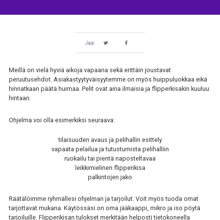
Jaa:
Meillä on vielä hyviä aikoja vapaana sekä erittäin joustavat
peruutusehdot. Asiakastyytyväisyytemme on myös huippuluokkaa eikä
hinnatkaan päätä huimaa. Pelit ovat aina ilmaisia ja flipperkisakin kuuluu
hintaan.
Ohjelma voi olla esimerkiksi seuraava:
tilaisuuden avaus ja pelihallin esittely
vapaata pelailua ja tutustumista pelihalliin
ruokailu tai pientä naposteltavaa
leikkimielinen flipperikisa
palkintojen jako
Räätälöimme ryhmällesi ohjelman ja tarjoilut. Voit myös tuoda omat
tarjottavat mukana. Käytössäsi on oma jääkaappi, mikro ja iso pöytä
tarjoiluille. Flipperikisan tulokset merkitään helposti tietokoneella