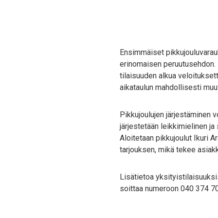
Ensimmäiset pikkujouluvarauk
erinomaisen peruutusehdon. M
tilaisuuden alkua veloitukse
aikataulun mahdollisesti muu
Pikkujoulujen järjestäminen vo
järjestetään leikkimielinen ja
Aloitetaan pikkujoulut Ikuri
tarjouksen, mikä tekee asiak
Lisätietoa yksityistilaisuuks
soittaa numeroon 040 374 70