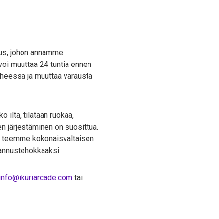
raus, johon annamme
voi muuttaa 24 tuntia ennen
iheessa ja muuttaa varausta
 ilta, tilataan ruokaa,
en järjestäminen on suosittua.
ssa teemme kokonaisvaltaisen
tannustehokkaaksi.
info@ikuriarcade.com
tai