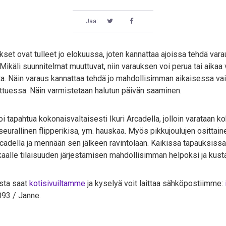
Jaa:
set ovat tulleet jo elokuussa, joten kannattaa ajoissa tehdä va
ikäli suunnitelmat muuttuvat, niin varauksen voi perua tai aikaa 
tta. Näin varaus kannattaa tehdä jo mahdollisimman aikaisessa va
ttuessa. Näin varmistetaan halutun päivän saaminen.
i tapahtua kokonaisvaltaisesti Ikuri Arcadella, jolloin varataan koko
 seurallinen flipperikisa, ym. hauskaa. Myös pikkujoulujen osittain
 Arcadella ja mennään sen jälkeen ravintolaan. Kaikissa tapauksi
kaalle tilaisuuden järjestämisen mahdollisimman helpoksi ja kus
ista saat
kotisivuiltamme
ja kyselyä voit laittaa sähköpostiimme:
93 / Janne.