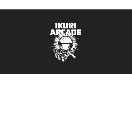
Ota yhteyttä:
ikuri.arcade@hotmail.com
→
040 374 7093
→