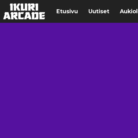
Etusivu
Uutiset
Aukiol