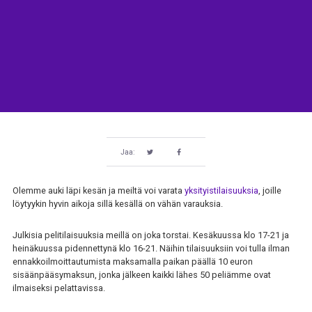
Jaa:
Olemme auki läpi kesän ja meiltä voi varata
yksityistilaisuuksia
, joille
löytyykin hyvin aikoja sillä kesällä on vähän varauksia.
Julkisia pelitilaisuuksia meillä on joka torstai. Kesäkuussa klo 17-21 ja
heinäkuussa pidennettynä klo 16-21. Näihin tilaisuuksiin voi tulla ilman
ennakkoilmoittautumista maksamalla paikan päällä 10 euron
sisäänpääsymaksun, jonka jälkeen kaikki lähes 50 peliämme ovat
ilmaiseksi pelattavissa.