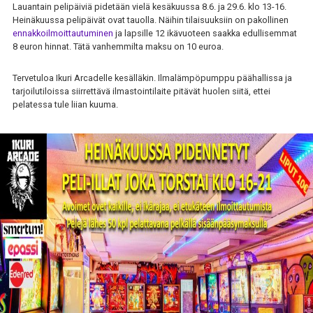
Lauantain pelipäiviä pidetään vielä kesäkuussa 8.6. ja 29.6. klo 13-16.
Heinäkuussa pelipäivät ovat tauolla. Näihin tilaisuuksiin on pakollinen
ennakkoilmoittautuminen
ja lapsille 12 ikävuoteen saakka edullisemmat
8 euron hinnat. Tätä vanhemmilta maksu on 10 euroa.
Tervetuloa Ikuri Arcadelle kesälläkin. Ilmalämpöpumppu päähallissa ja
tarjoilutiloissa siirrettävä ilmastointilaite pitävät huolen siitä, ettei
pelatessa tule liian kuuma.