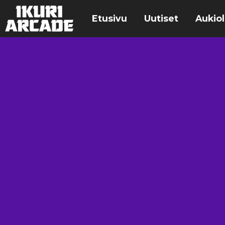
Etusivu
Uutiset
Aukiol