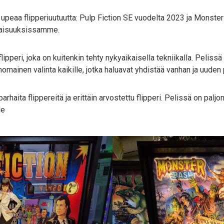
si upeaa flipperiuutuutta: Pulp Fiction SE vuodelta 2023 ja Monste
ilaisuuksissamme.
flipperi, joka on kuitenkin tehty nykyaikaisella tekniikalla. Peliss
nomainen valinta kaikille, jotka haluavat yhdistää vanhan ja uuden 
rhaita flippereitä ja erittäin arvostettu flipperi. Pelissä on paljon
le