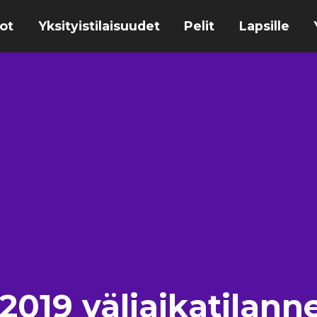
ot
Yksityistilaisuudet
Pelit
Lapsille
2019 väliaikatilan