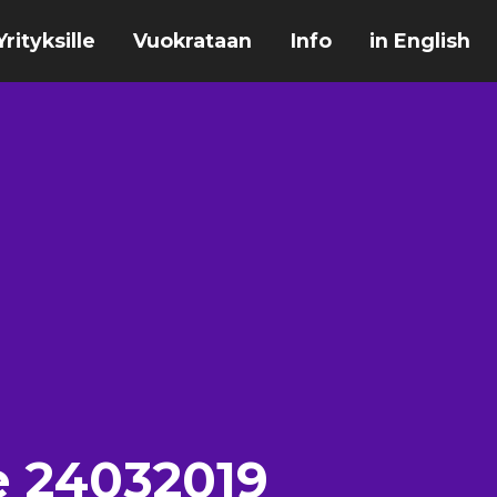
Yrityksille
Vuokrataan
Info
in English
ne 24032019