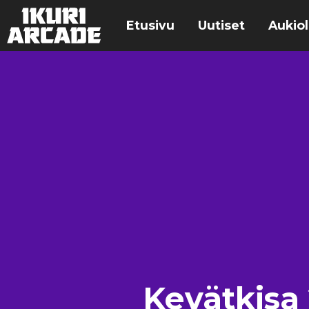
Etusivu
Uutiset
Aukiol
Kevätkisa 