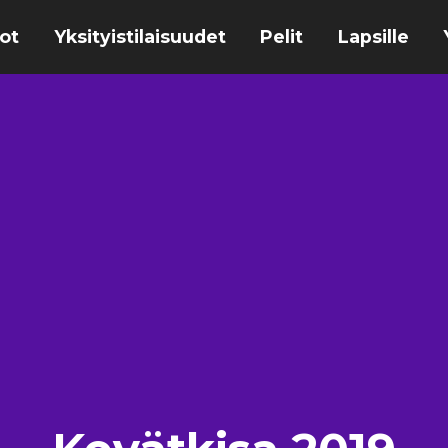
ot
Yksityistilaisuudet
Pelit
Lapsille