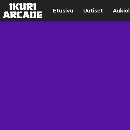
Etusivu
Uutiset
Aukiol