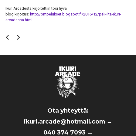
Ikuri Arcadesta kirjoitettiin tosi hyvä
blogikirjoitus:
http://ompelukset.blogspot.fi/2016/12/peli-ilta-ikuri-
arcadessa.html
Ota yhteyttä:
ikuri.arcade@hotmail.com
→
040 374 7093
→