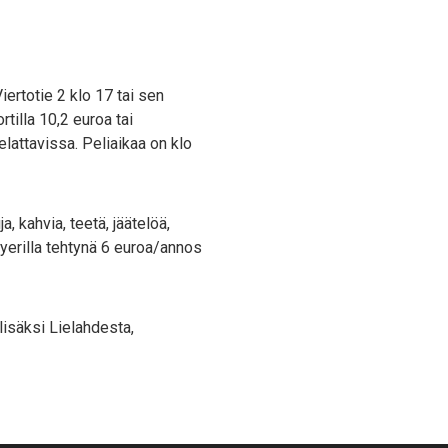
iertotie 2 klo 17 tai sen
illa 10,2 euroa tai
attavissa. Peliaikaa on klo
, kahvia, teetä, jäätelöä,
ryerilla tehtynä 6 euroa/annos
lisäksi Lielahdesta,