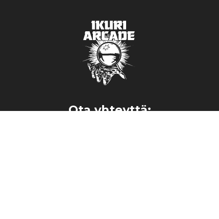
Ota yhteyttä:
ikuri.arcade@hotmail.com
→
040 374 7093
→