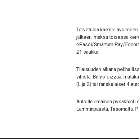
Tervetuloa kaikille avoimeen p
jälkeen, maksa toisessa kerr
ePassi/Smartum Pay/Edenred 
21 saakka.
Tilaisuuden aikana pelihalliss
vihistä, Billys-pizzaa, mutak
(L ja G) tai ranskalaiset 4 euro
Autoille ilmainen pysäköinti
Lamminpäästä, Tesomalta, Pir