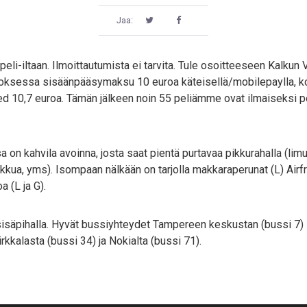
Jaa:
eli-iltaan. Ilmoittautumista ei tarvita. Tule osoitteeseen Kalkun V
oksessa sisäänpääsymaksu 10 euroa käteisellä/mobilepaylla, kort
10,7 euroa. Tämän jälkeen noin 55 peliämme ovat ilmaiseksi pel
a on kahvila avoinna, josta saat pientä purtavaa pikkurahalla (limuja
akkua, yms). Isompaan nälkään on tarjolla makkaraperunat (L) Airf
a (L ja G).
 sisäpihalla. Hyvät bussiyhteydet Tampereen keskustan (bussi 7) 
kkalasta (bussi 34) ja Nokialta (bussi 71).