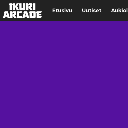
Etusivu
Uutiset
Aukiol