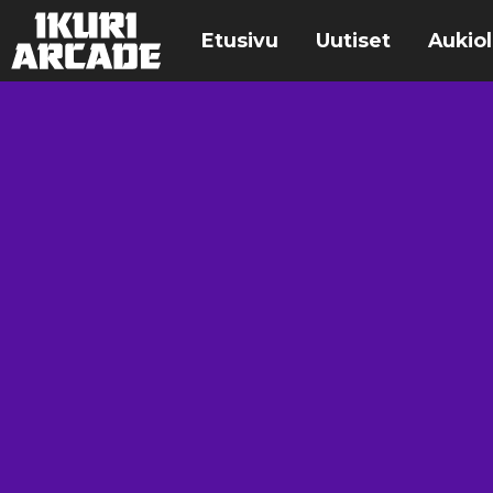
Etusivu
Uutiset
Aukiol