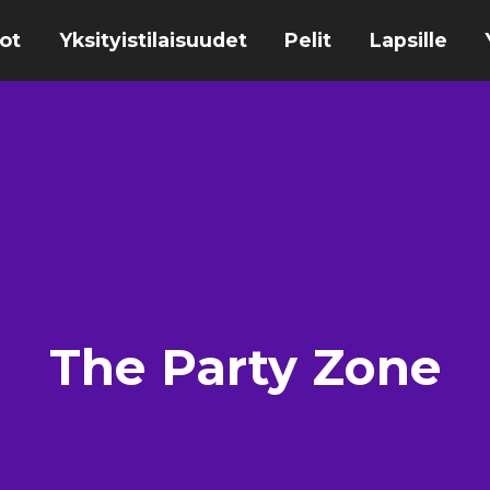
ot
Yksityistilaisuudet
Pelit
Lapsille
The Party Zone