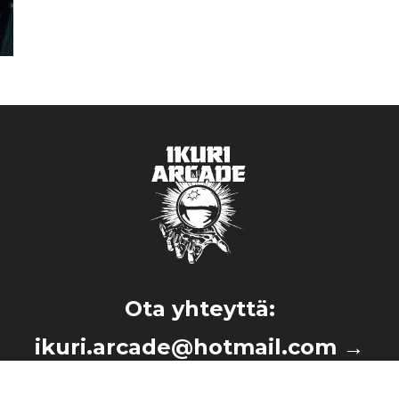
Ota yhteyttä:
ikuri.arcade@hotmail.com
→
040 374 7093
→