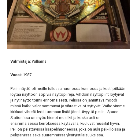
Valmistaja:
Williams
Vuosi:
1987
Pelin näyttö oli meille tullessa huonossa kunnossa ja kesti pitkään
löytää näyttöön sopivia näyttöpiirejä. Vihdoin näyttöpiirit löytyivät
ja nyt näyttö toimii erinomaisesti. Pelissä on jännittävä moodi
missä kaikki valot sammuvat ja vihreät valot syttyvät. Vaihdoimme
kirkkaat vihreät ledit tuomaan lisää jännittävyyttä peliin. Space
Stationissa on myös hienot musiikit ja koska peli on
ensimmäisessä kerroksessa käytävällä, kuuluvat musiikit hyvin.
Peli on pelattavissa lisäpelihuoneessa, joka on auki peli-illoissa ja
pelipäivissä sekä suuremmissa yksityistilaisuuksissa.