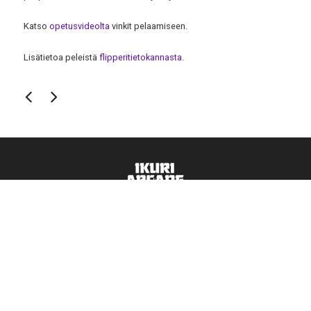
Katso
opetusvideolta
vinkit pelaamiseen.
Lisätietoa peleistä
flipperitietokannasta
.
Ota yhteyttä:
ikuri.arcade@hotmail.com
→