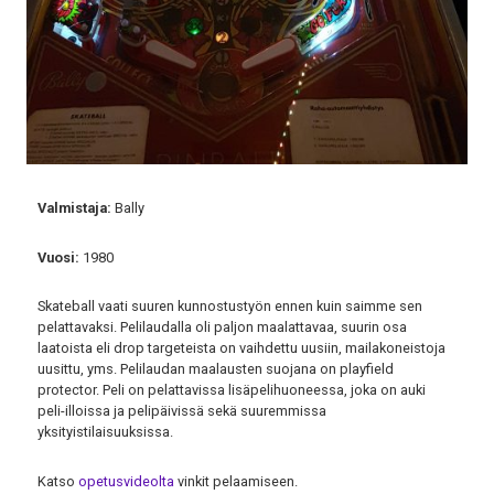
Valmistaja:
Bally
Vuosi:
1980
Skateball vaati suuren kunnostustyön ennen kuin saimme sen
pelattavaksi. Pelilaudalla oli paljon maalattavaa, suurin osa
laatoista eli drop targeteista on vaihdettu uusiin, mailakoneistoja
uusittu, yms. Pelilaudan maalausten suojana on playfield
protector. Peli on pelattavissa lisäpelihuoneessa, joka on auki
peli-illoissa ja pelipäivissä sekä suuremmissa
yksityistilaisuuksissa.
Katso
opetusvideolta
vinkit pelaamiseen.