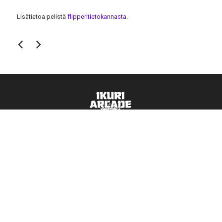
Lisätietoa pelistä
flipperitietokannasta
.
Ota yhteyttä:
ikuri.arcade@hotmail.com
→
040 374 7093
→