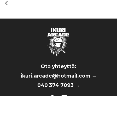
Ota yhteyttä:
ikuri.arcade@hotmail.com
→
040 374 7093
→
©2026 Ikuri Arcade