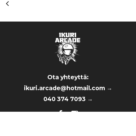
Ota yhteyttä:
ikuri.arcade@hotmail.com
→
040 374 7093
→
©2026 Ikuri Arcade