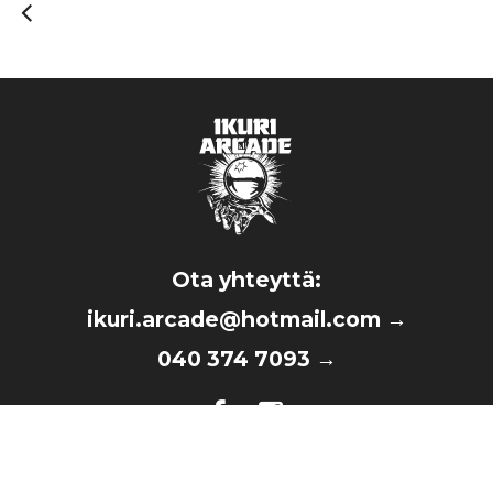
Ota yhteyttä:
ikuri.arcade@hotmail.com
→
040 374 7093
→
©2026 Ikuri Arcade